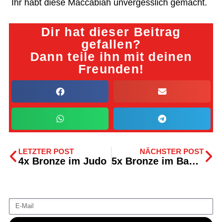
Ihr habt diese Maccabiah unvergesslich gemacht.
Dir hat dieser Beitrag
gefallen?
Dann teile ihn mit deinen
Freunden!
LETZTER POST
NÄCHSTER POST
4x Bronze im Judo
5x Bronze im Badminton