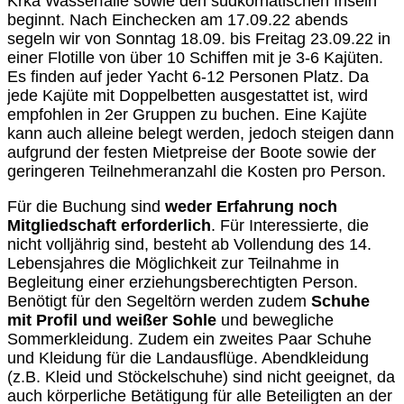
Krka Wasserfälle sowie den südkornatischen Inseln
beginnt. Nach Einchecken am 17.09.22 abends
segeln wir von Sonntag 18.09. bis Freitag 23.09.22 in
einer Flotille von über 10 Schiffen mit je 3-6 Kajüten.
Es finden auf jeder Yacht 6-12 Personen Platz. Da
jede Kajüte mit Doppelbetten ausgestattet ist, wird
empfohlen in 2er Gruppen zu buchen. Eine Kajüte
kann auch alleine belegt werden, jedoch steigen dann
aufgrund der festen Mietpreise der Boote sowie der
geringeren Teilnehmeranzahl die Kosten pro Person.
Für die Buchung sind
weder Erfahrung noch
Mitgliedschaft erforderlich
. Für Interessierte, die
nicht volljährig sind, besteht ab Vollendung des 14.
Lebensjahres die Möglichkeit zur Teilnahme in
Begleitung einer erziehungsberechtigten Person.
Benötigt für den Segeltörn werden zudem
Schuhe
mit Profil und weißer Sohle
und bewegliche
Sommerkleidung. Zudem ein zweites Paar Schuhe
und Kleidung für die Landausflüge. Abendkleidung
(z.B. Kleid und Stöckelschuhe) sind nicht geeignet, da
auch körperliche Betätigung für alle Beteiligten an der