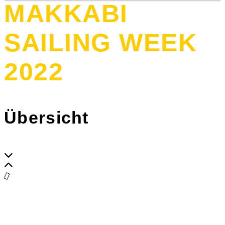
MAKKABI
Events & Projekte
Aktiv werden
Über uns
SAILING WEEK
2022
Übersicht
NUR NOCH