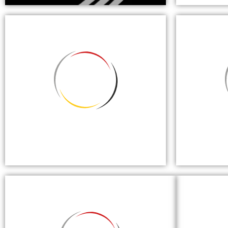
FECHTEN
FU