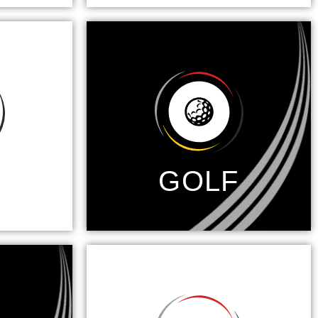
L
GOLF