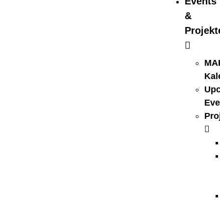
Events
&
Projekt
MA
Kal
Up
Eve
Pro