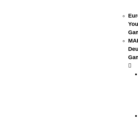
Eur
You
Ga
MA
Deu
Ga