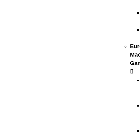
Eur
Mac
Ga