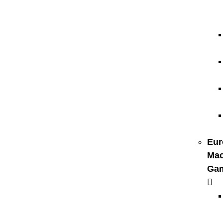
Eur
Mac
Ga