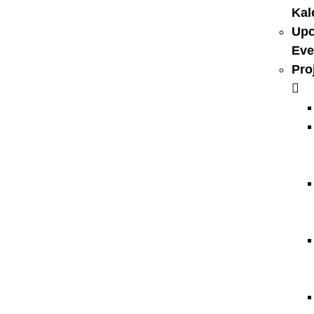
Kal
Up
Eve
Pro