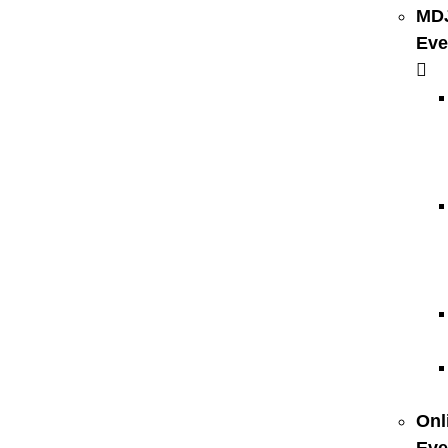
MD
Eve
Onl