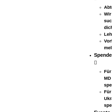
Abt
Wir
suc
dic
Leh
Vorf
mel
Spende
Für
MD
spe
Für
Ukr
spe