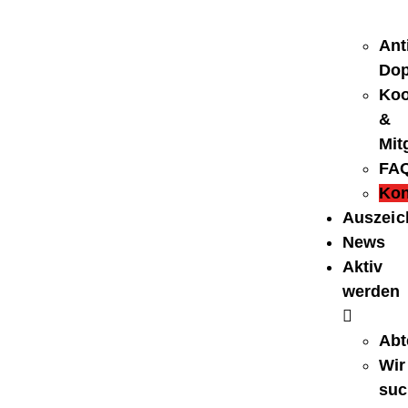
Ant
Dop
Koo
&
Mit
FA
Kon
Auszei
News
Aktiv
werden
Abt
Wir
suc