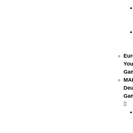
Eur
You
Ga
MA
Deu
Ga