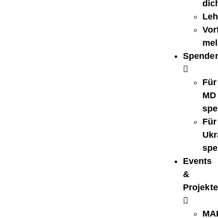
dic
Leh
Vorf
mel
Spende
Für
MD
spe
Für
Ukr
spe
Events
&
Projekte
MA