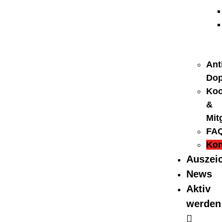
Ant
Dop
Koo
&
Mit
FA
Kon
Auszei
News
Aktiv
werden