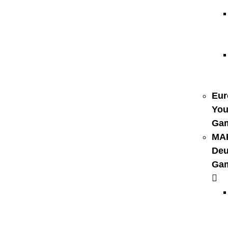
Eur
You
Ga
MA
Deu
Ga