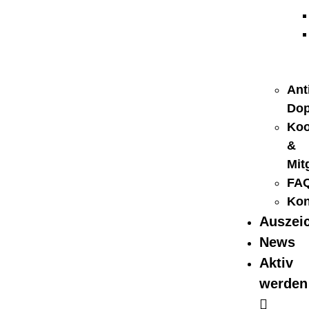
Ant
Dop
Koo
&
Mit
FA
Kon
Auszei
News
Aktiv
werden