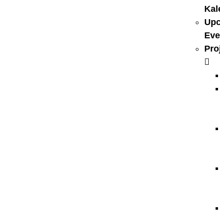
Kal
Up
Eve
Pro