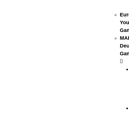
Eur
You
Ga
MA
Deu
Ga