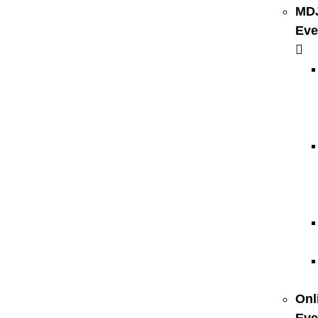
MD
Eve
Onl