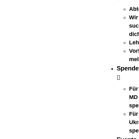
Abt
Wir
suc
dic
Leh
Vorf
mel
Spende
Für
MD
spe
Für
Ukr
spe