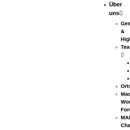
Über
uns
Ges
&
Hig
Te
Ort
Mac
Wo
Fo
MA
Ch