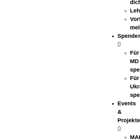
dic
Leh
Vorf
mel
Spende
Für
MD
spe
Für
Ukr
spe
Events
&
Projekte
MA