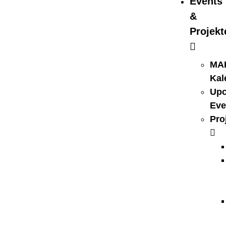
Events
&
Projekt
MA
Kal
Up
Eve
Pro