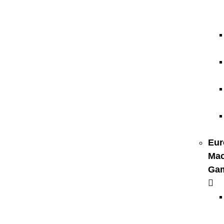
Eur
Mac
Ga