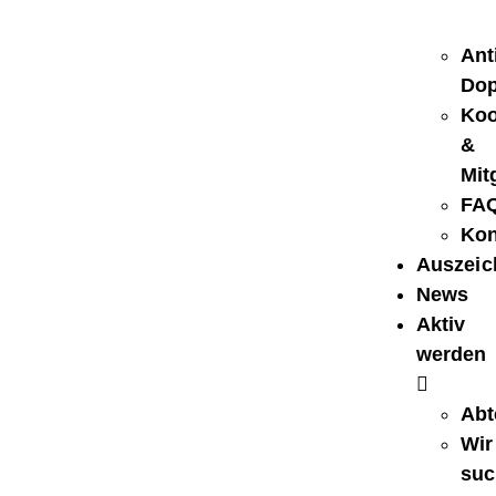
Ant
Dop
Koo
&
Mit
FA
Kon
Auszei
News
Aktiv
werden
Abt
Wir
suc