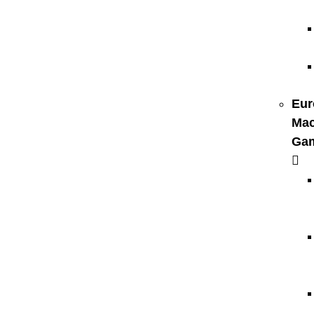
Eur
Mac
Ga