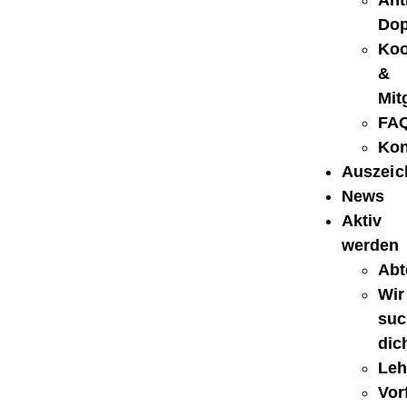
Ant
Dop
Koo
&
Mit
FA
Kon
Auszei
News
Aktiv
werden
Abt
Wir
suc
dic
Leh
Vorf