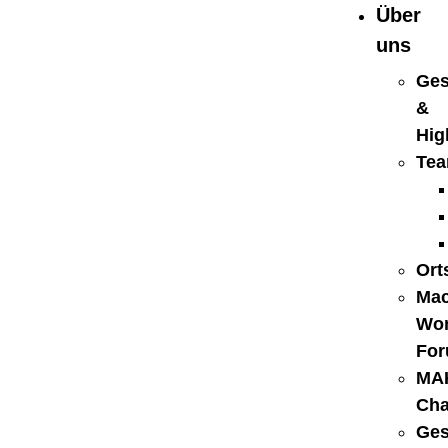
Über
uns
Ges
&
Hig
Te
Ort
Mac
Wo
Fo
MA
Ch
Ges