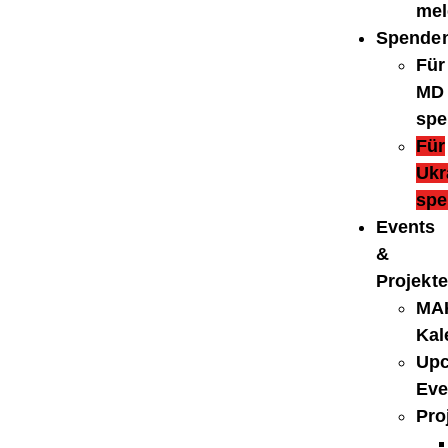
mel
Spende
Für
MD
spe
Für
Ukr
spe
Events
&
Projekte
MA
Kal
Up
Eve
Pro