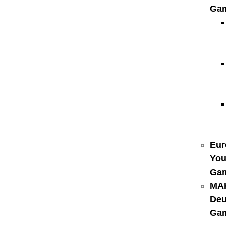
Ga
Eur
You
Ga
MA
Deu
Ga