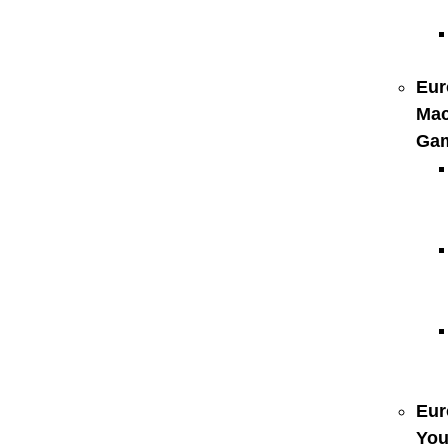
Eur
Mac
Ga
Eur
You