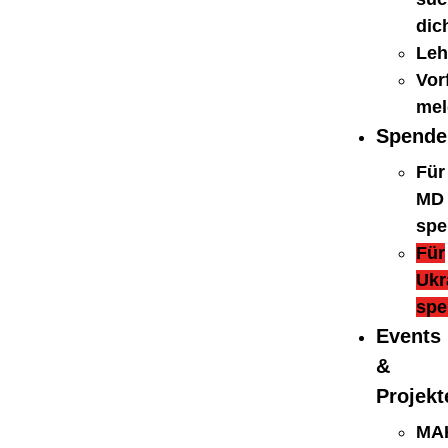
dic
Leh
Vorf
mel
Spende
Für
MD
spe
Für
Ukr
spe
Events
&
Projekt
MA