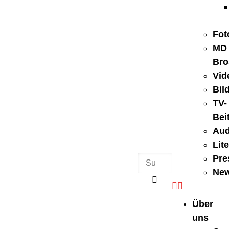
Fot
MD
Bro
Vid
Bil
TV-
Bei
Aud
Lit
Pre
New
Über
uns