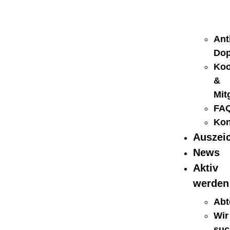
Ant
Dop
Koo
&
Mit
FA
Kon
Auszei
News
Aktiv
werden
Abt
Wir
suc