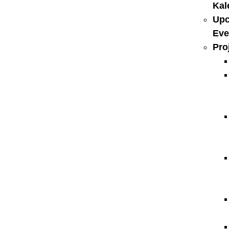
Kal
Up
Eve
Pro