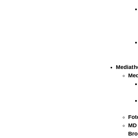
Mediath
Med
Fot
MD
Bro