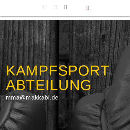
Events & Projekte
Aktiv werden
Über uns
KAMPFSPORT
ABTEILUNG
mma@makkabi.de