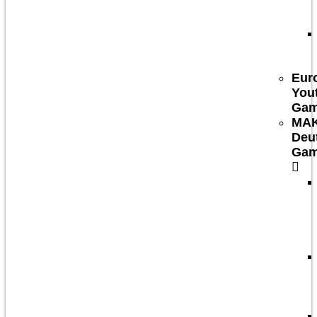
Eur
You
Ga
MA
Deu
Ga