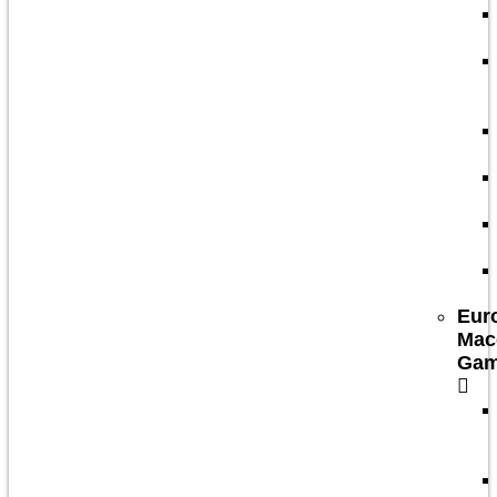
Eur
Mac
Ga