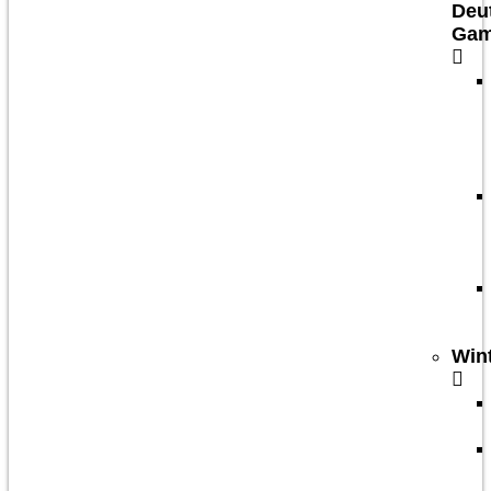
Deu
Ga
Win