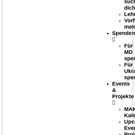
suc
dich
Leh
Vorf
mel
Spende
Für
MD
spe
Für
Ukr
spe
Events
&
Projekte
MA
Kal
Upc
Eve
Proj