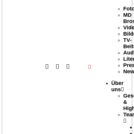
Fot
MD
Bro
Vid
Bild
TV-
Bei
Aud
Lite
Pre
New
Über
uns
Ges
&
High
Tea