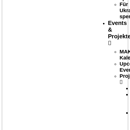
Für
Ukr
spe
Events
&
Projekt
MA
Kal
Upc
Eve
Proj