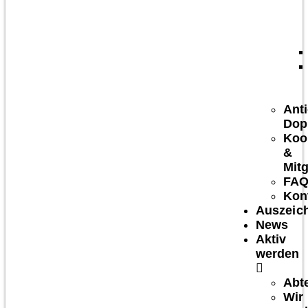
Anti
Dop
Koo
&
Mitg
FA
Kon
Auszeic
News
Aktiv
werden
Abt
Wir