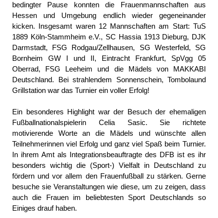
bedingter Pause konnten die Frauenmannschaften aus
Hessen und Umgebung endlich wieder gegeneinander
kicken. Insgesamt waren 12 Mannschaften am Start:
TuS
1889 Köln-Stammheim e.V., SC Hassia 1913 Dieburg, DJK
Darmstadt, FSG Rodgau/Zellhausen, SG Westerfeld, SG
Bornheim GW I und II, Eintracht Frankfurt, SpVgg 05
Oberrad, FSG Leeheim und die Mädels von MAKKABI
Deutschland.
Bei strahlendem Sonnenschein, Tombolaund
Grillstation war das Turnier ein voller Erfolg!
Ein besonderes Highlight war der Besuch der ehemaligen
Fußballnationalspielerin Celia Sasic. Sie richtete
motivierende Worte an die Mädels und wünschte allen
Teilnehmerinnen viel Erfolg und ganz viel Spaß beim Turnier.
In ihrem Amt als Integrationsbeauftragte des DFB ist es ihr
besonders wichtig die (Sport-) Vielfalt in Deutschland zu
fördern und vor allem den Frauenfußball zu stärken. Gerne
besuche sie Veranstaltungen wie diese, um zu zeigen, dass
auch die Frauen im beliebtesten Sport Deutschlands so
Einiges drauf haben.