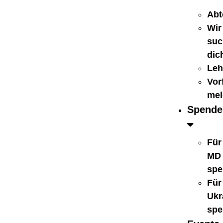
Abt
Wir
suc
dic
Leh
Vorf
mel
Spende
Für
MD
spe
Für
Ukr
spe