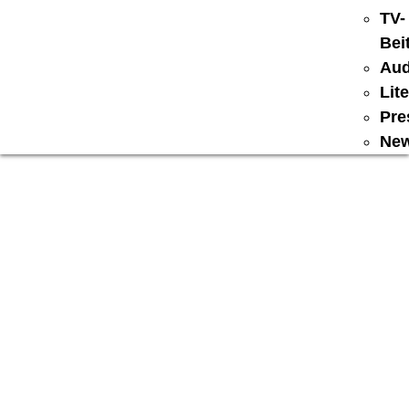
TV-
Bei
Aud
Lit
Pre
New