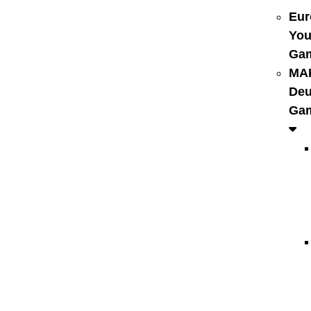
Eur
You
Ga
MA
Deu
Ga