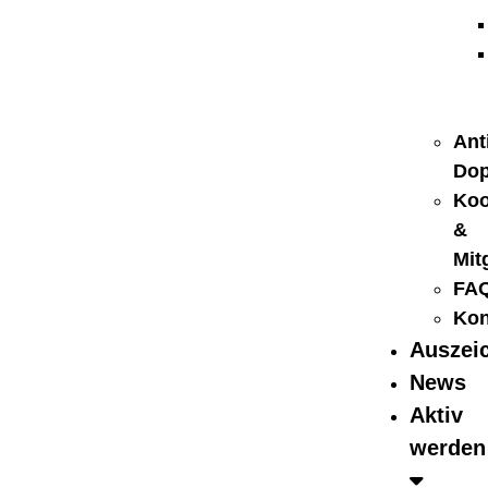
Ant
Dop
Koo
&
Mit
FA
Kon
Auszei
News
Aktiv
werden