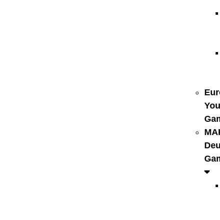
Eur
You
Ga
MA
Deu
Ga