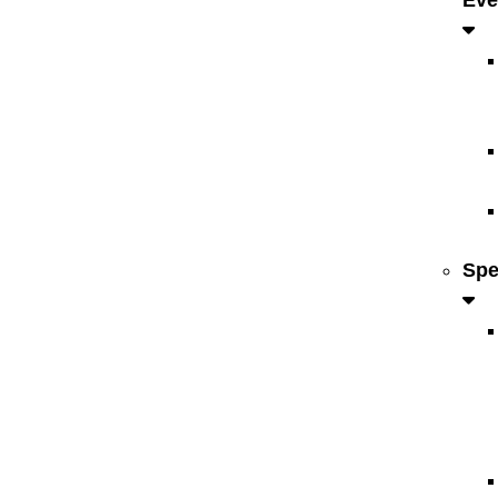
Eve
Spe