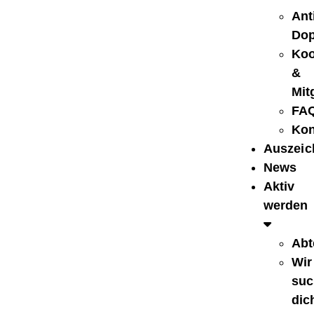
Ant
Dop
Koo
&
Mit
FA
Kon
Auszei
News
Aktiv
werden
Abt
Wir
suc
dic