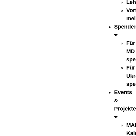
Leh
Vorf
mel
Spende
Für
MD
spe
Für
Ukr
spe
Events
&
Projekte
MA
Kal