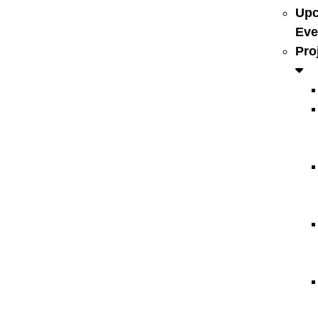
Up
Eve
Pro