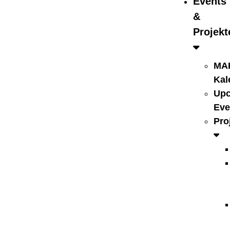
Events
&
Projekt
MA
Kal
Up
Eve
Pro