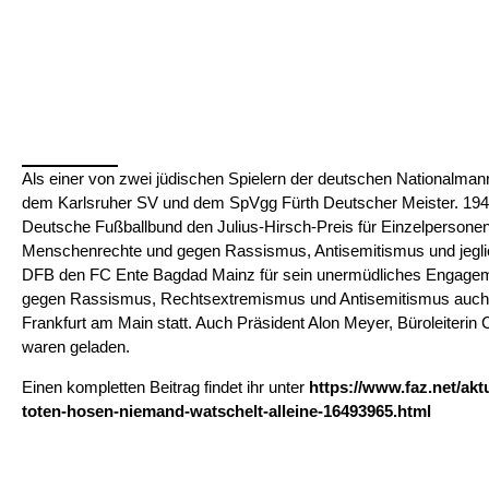
Als einer von zwei jüdischen Spielern der deutschen Nationalmann
dem Karlsruher SV und dem SpVgg Fürth Deutscher Meister. 1945 
Deutsche Fußballbund den Julius-Hirsch-Preis für Einzelpersonen, I
Menschenrechte und gegen Rassismus, Antisemitismus und jeglich
DFB den FC Ente Bagdad Mainz für sein unermüdliches Engagement
gegen Rassismus, Rechtsextremismus und Antisemitismus auch üb
Frankfurt am Main statt. Auch Präsident Alon Meyer, Büroleiterin
waren geladen.
Einen kompletten Beitrag findet ihr unter
https://www.faz.net/aktu
toten-hosen-niemand-watschelt-alleine-16493965.html