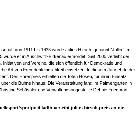
schaft von 1911 bis 1933 wurde Julius Hirsch, genannt “Juller”, mit
wurde er in Auschwitz-Birkenau ermordet. Seit 2005 verleiht der
nitiativen und Vereine, die sich öffentlich für Demokratie und
e Art von Fremdenfeindlichkeit einsetzen. In diesem Jahr ehrte der
. Den Ehrenpreis erhielten die Toten Hosen, für ihren Einsatz
er die Bühne hinaus. Die Veranstaltung fand im Palmengarten in
 Christine Schüssler und Verwaltungsangestellte Debbie Friedman
ell/sport/sportpolitik/dfb-verleiht-julius-hirsch-preis-an-die-