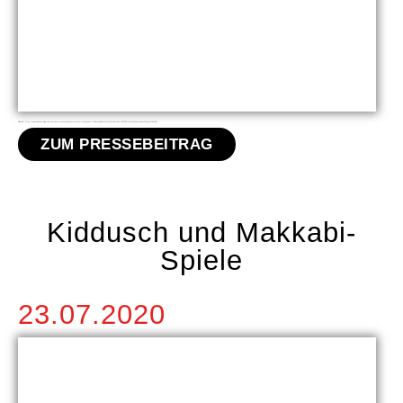
Bildquelle: https://www.juedische-allgemeine.de/unsere-woche/juedisches-aus-dem-hochbunker/?fbclid=IwAR0BcW3LCWWgUCZrCZj-Px–BK3DRQhOboMadhvm9ubjmU5HxsyaTLd9eNM
ZUM PRESSEBEITRAG
Kiddusch und Makkabi-
Spiele
23.07.2020