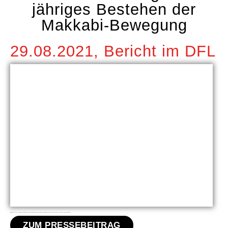
jähriges Bestehen der
Makkabi-Bewegung
29.08.2021, Bericht im DFL
Bildquelle: https://www.deutschlandfunk.de/fussball-steinmeier-wuerdigt-100-jaehriges-bestehen-der.2851.de.html?drn:news_id=1295876
ZUM PRESSEBEITRAG