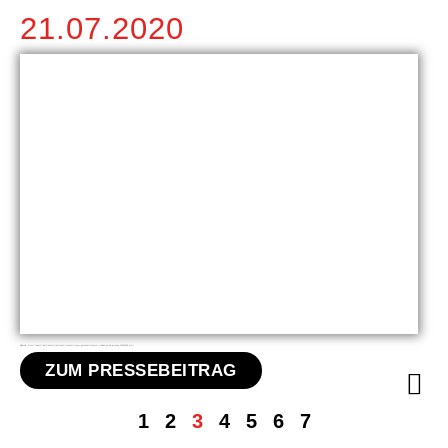
21.07.2020
Bildquelle: https://www.fr.de/frankfurt/eintracht-frankfurt-neuer-geschaeftsfuehrer-stadion-gmbh-grosses-13838658.html
ZUM PRESSEBEITRAG
1
2
3
4
5
6
7