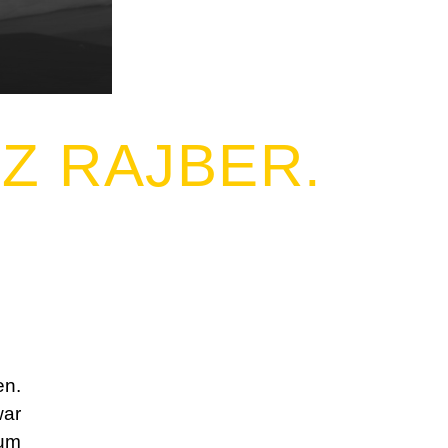
Z RAJBER.
en.
war
zum