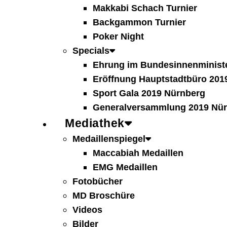
Makkabi Schach Turnier
Backgammon Turnier
Poker Night
Specials
Ehrung im Bundesinnenministe
Eröffnung Hauptstadtbüro 2019
Sport Gala 2019 Nürnberg
Generalversammlung 2019 Nü
Mediathek
Medaillenspiegel
Maccabiah Medaillen
EMG Medaillen
Fotobücher
MD Broschüre
Videos
Bilder