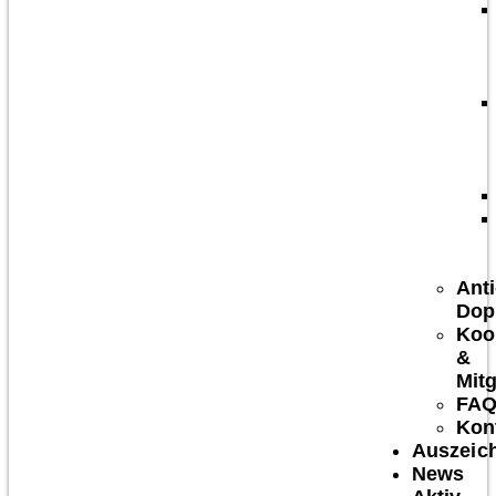
Anti
Dop
Koo
&
Mitg
FA
Kon
Auszeic
News