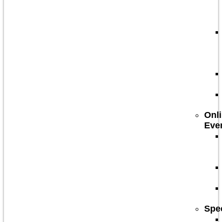
Onl
Eve
Spe