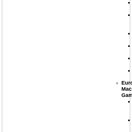
Eur
Mac
Ga