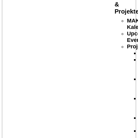
&
Projekt
MA
Kal
Upc
Eve
Proj