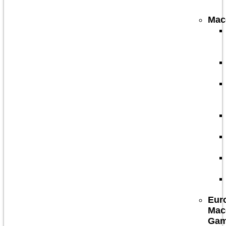
Mac
Eur
Mac
Ga