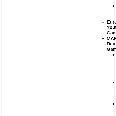
Eur
You
Ga
MA
Deu
Ga