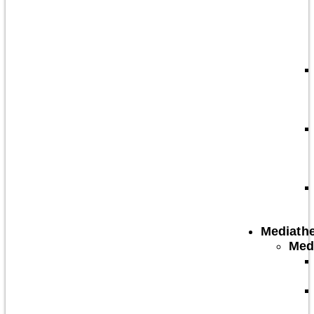
Mediath
Med