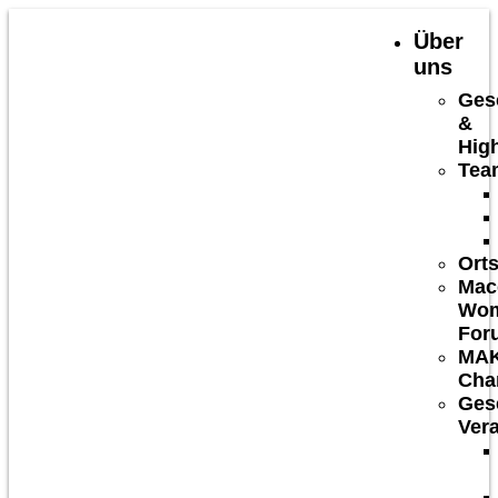
Über
uns
Ges
&
High
Tea
Ort
Mac
Wom
For
MA
Cha
Gese
Ver