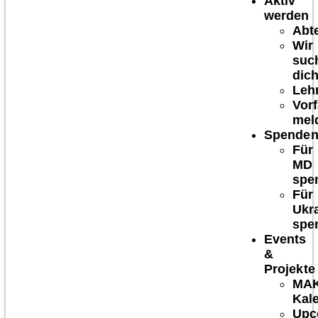
Aktiv
werden
Abt
Wir
suc
dich
Leh
Vorf
mel
Spende
Für
MD
spe
Für
Ukr
spe
Events
&
Projekte
MA
Kal
Upc