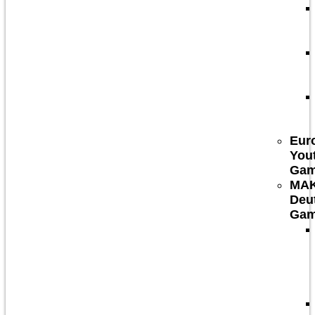
Eur
You
Ga
MA
Deu
Ga