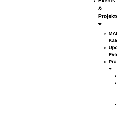
Events
&
Projekt
MA
Kal
Up
Eve
Pro