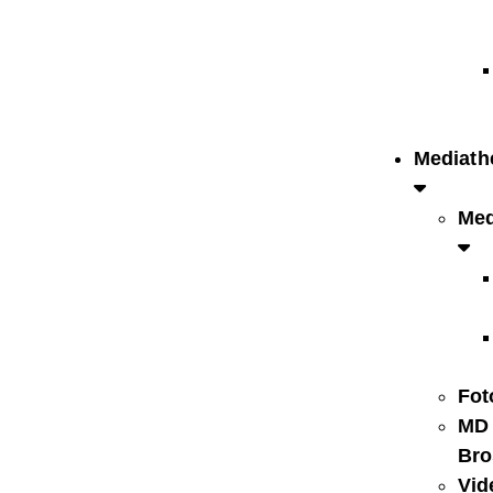
Mediath
Med
Fot
MD
Bro
Vid