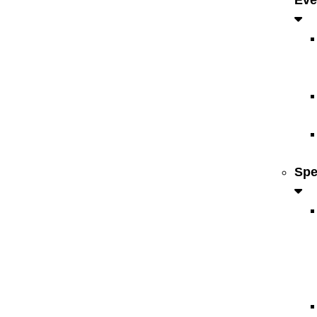
Eve
Spe