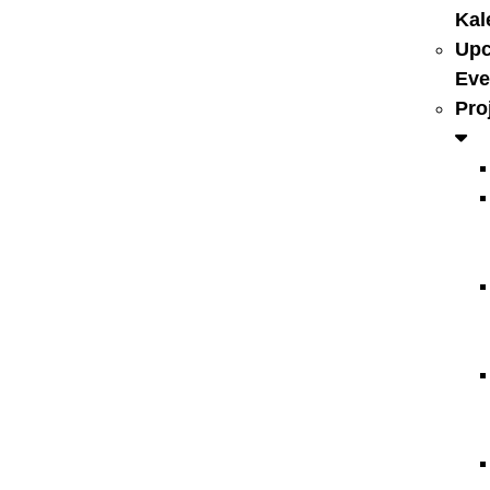
Kal
Up
Eve
Pro