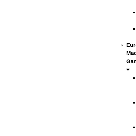
Eur
Mac
Ga