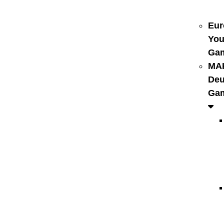
Eur
You
Ga
MA
Deu
Ga