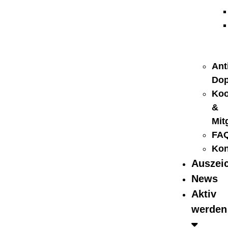
Ant
Dop
Koo
&
Mit
FA
Kon
Auszei
News
Aktiv
werden