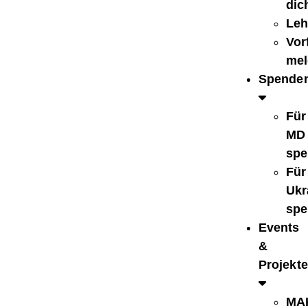
dic
Leh
Vorf
mel
Spende
Für
MD
spe
Für
Ukr
spe
Events
&
Projekte
MA