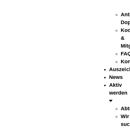
Ant
Dop
Koo
&
Mit
FA
Kon
Auszei
News
Aktiv
werden
Abt
Wir
suc