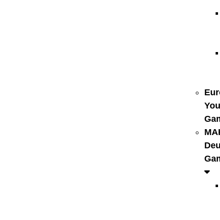
Eur
You
Ga
MA
Deu
Ga