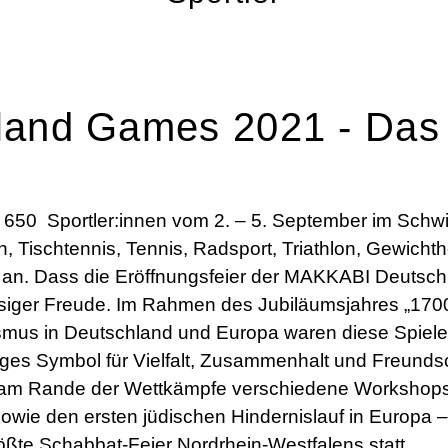
and Games 2021 - Das g
50 Sportler:innen vom 2. – 5. September im Schwim
h, Tischtennis, Tennis, Radsport, Triathlon, Gewich
n. Dass die Eröffnungsfeier der MAKKABI Deutschl
 riesiger Freude. Im Rahmen des Jubiläumsjahres „17
ismus in Deutschland und Europa waren diese Spiel
ges Symbol für Vielfalt, Zusammenhalt und Freunds
 am Rande der Wettkämpfe verschiedene Workshops
, sowie den ersten jüdischen Hindernislauf in Euro
ößte Schabbat-Feier Nordrhein-Westfalens statt.