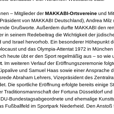
nnen – Mitglieder der
MAKKABI-Ortsvereine
und Mit
Präsident von MAKKABI Deutschland), Andrea Milz (
rierende Grußworte. Außerdem durfte MAKKABI den r
in seinem Redebeitrag die Wichtigkeit der jüdische
 und Israel hervorhob. Ein besonderer Höhepunkt d
olocaust und das Olympia-Attentat 1972 in München
ch heute übt er den Sport regelmäßig aus – so wie
t
. Im weiteren Verlauf der Eröffnungszeremonie folgte
ippalive und Samuel Haas sowie einer Ansprache d
ede Abraham Lehrers, Vizepräsident des Zentralrat
t. Die sportliche Eröffnung erfolgte bereits einig
er Traditionsmannschaft der Fortuna Düsseldorf un
 CDU-Bundestagsabgeordnete und ehemalige Kunsttur
das Fußballfeld im Sportpark Niederheid. Den Anstoß