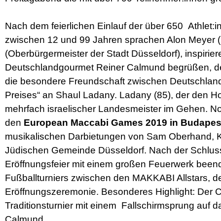
Nach dem feierlichen Einlauf der über 650 Athlet:i
zwischen 12 und 99 Jahren sprachen Alon Meyer (
(Oberbürgermeister der Stadt Düsseldorf), inspi
Deutschlandgourmet Reiner Calmund begrüßen, der 
die besondere Freundschaft zwischen Deutschland
Preises“ an Shaul Ladany. Ladany (85), der den H
mehrfach israelischer Landesmeister im Gehen. No
den
European Maccabi Games 2019 in Budapes
musikalischen Darbietungen von Sam Oberhand, K
Jüdischen Gemeinde Düsseldorf. Nach der Schlussr
Eröffnungsfeier mit einem großen Feuerwerk beende
Fußballturniers zwischen den MAKKABI Allstars, d
Eröffnungszeremonie. Besonderes Highlight: Der
Traditionsturnier mit einem Fallschirmsprung auf 
Calmund.