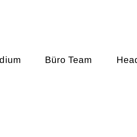
idium
Büro Team
Head