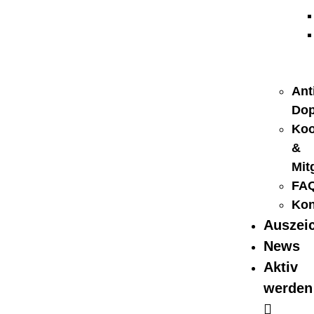
Ant
Dop
Koo
&
Mit
FA
Kon
Auszei
News
Aktiv
werden