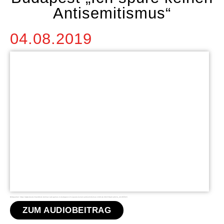
Antisemitismus“
04.08.2019
Bildquellen: https://www.deutschlandfunk.de/maccabi-games-in-budapest-ich-spuere-keinen-antisemitismus.1346.de.html?dram:article_id=455515
ZUM AUDIOBEITRAG