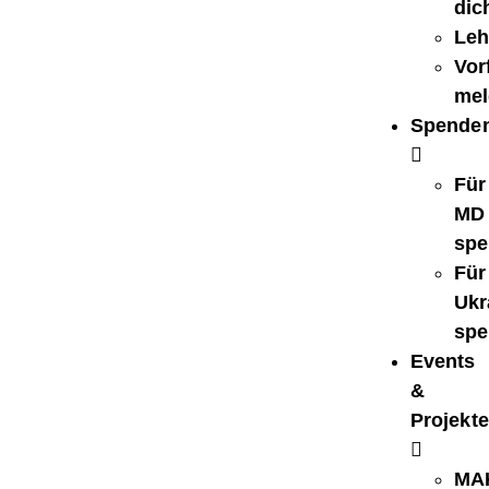
dic
Leh
Vorf
mel
Spende
Für
MD
spe
Für
Ukr
spe
Events
&
Projekte
MA