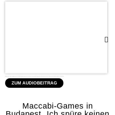
Bildquelle: https://www.deutschlandfunkkultur.de/antisemitismus-im-fussball-ligaspiel-unter-polizeischutz.966.de.html?dram:article_id=461347
ZUM AUDIOBEITRAG
Maccabi-Games in
Budapest „Ich spüre keinen