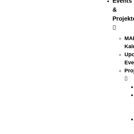
Events
&
Projekt
MA
Kal
Up
Eve
Pro