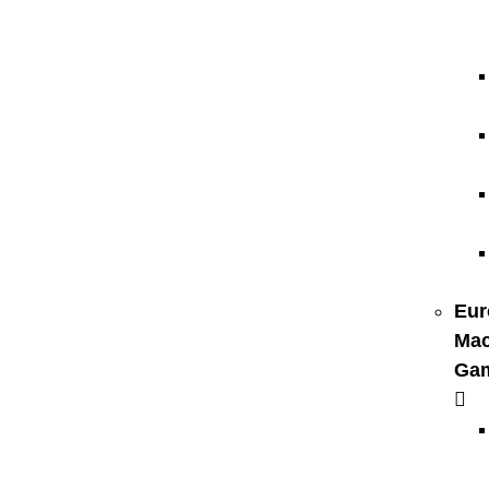
Eur
Mac
Ga