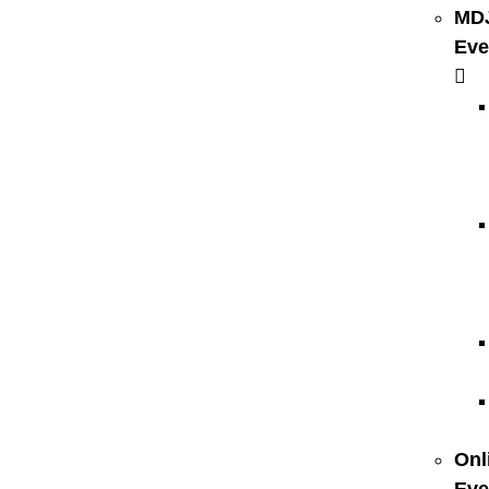
MD
Eve
Onl