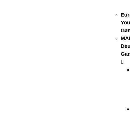
Eur
You
Ga
MA
Deu
Ga