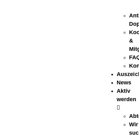
Ant
Dop
Koo
&
Mit
FA
Kon
Auszei
News
Aktiv
werden
Abt
Wir
suc