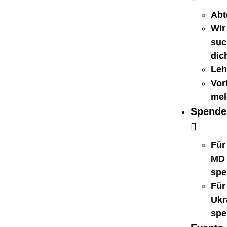
Abt
Wir
suc
dic
Leh
Vorf
mel
Spende
Für
MD
spe
Für
Ukr
spe