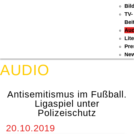
Bil
TV-
Bei
Aud
Lit
Pre
New
AUDIO
Antisemitismus im Fußball.
Ligaspiel unter
Polizeischutz
20.10.2019