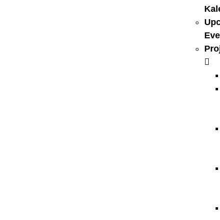
Kal
Up
Eve
Pro