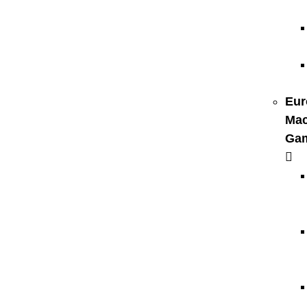
Eur
Mac
Ga