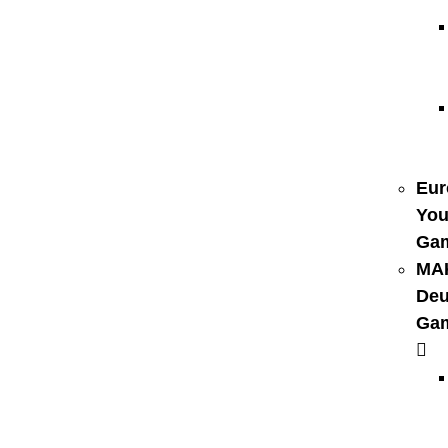
Eur
You
Ga
MA
Deu
Ga