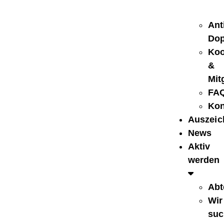
Ant
Dop
Koo
&
Mit
FA
Kon
Auszei
News
Aktiv
werden
Abt
Wir
suc