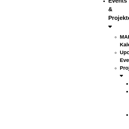
Events
&
Projekt
MA
Kal
Up
Eve
Pro