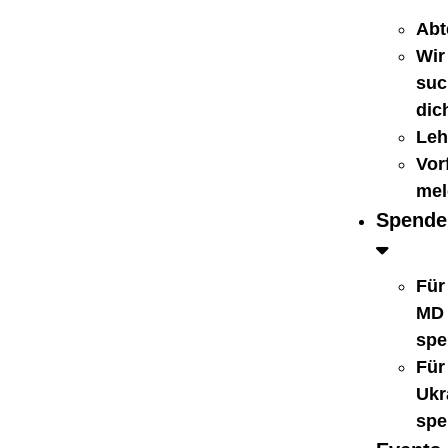
Abt
Wir
suc
dic
Leh
Vorf
mel
Spende
Für
MD
spe
Für
Ukr
spe