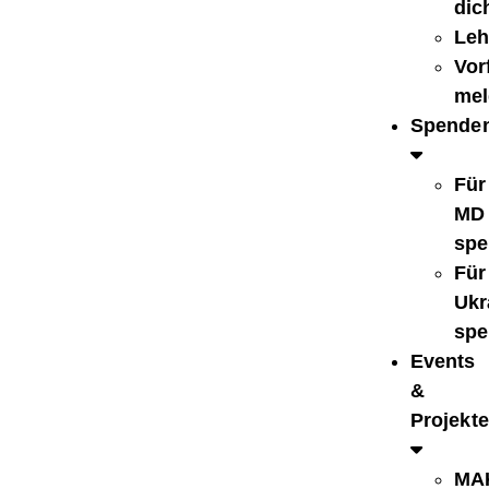
dic
Leh
Vorf
mel
Spende
Für
MD
spe
Für
Ukr
spe
Events
&
Projekte
MA