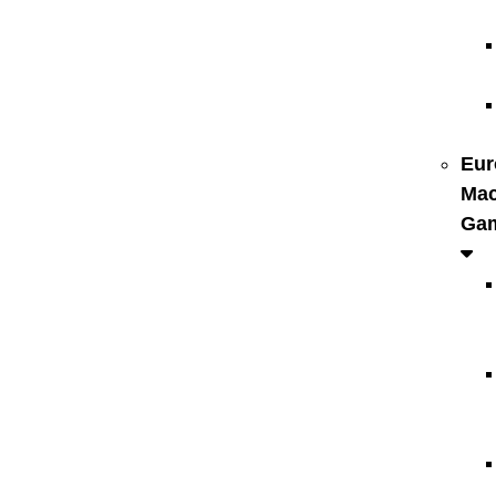
Eur
Mac
Ga