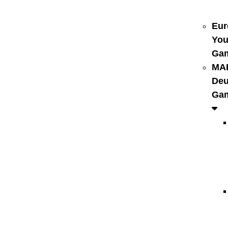
Eur
You
Ga
MA
Deu
Ga