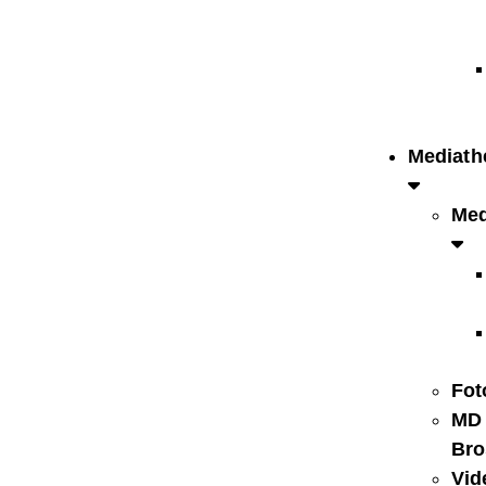
Mediath
Med
Fot
MD
Bro
Vid