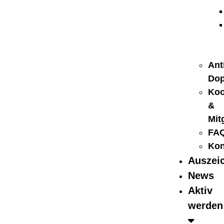
Ant
Dop
Koo
&
Mit
FA
Kon
Auszei
News
Aktiv
werden