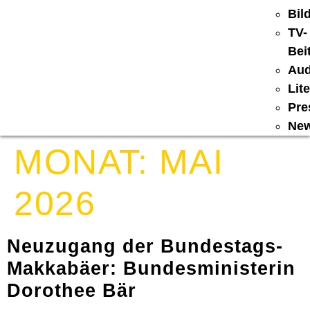
Bil
TV-
Bei
Aud
Lit
Pre
New
MONAT:
MAI
2026
Neuzugang der Bundestags-
Makkabäer: Bundesministerin
Dorothee Bär