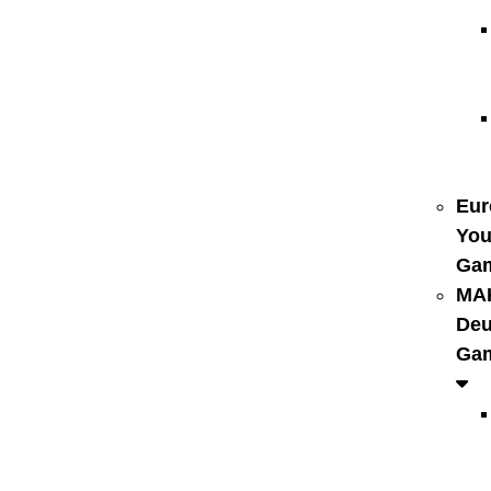
Eur
You
Ga
MA
Deu
Ga