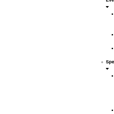
Eve
Spe