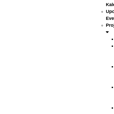
Kal
Up
Eve
Pro