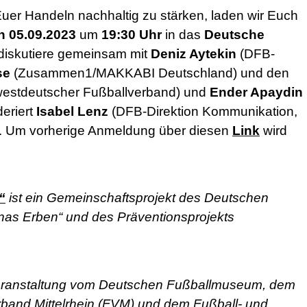
er Handeln nachhaltig zu stärken, laden wir Euch
n 05.09.2023
um
19:30 Uhr
in das
Deutsche
 diskutiere gemeinsam mit
Deniz Aytekin
(DFB-
se
(Zusammen1/MAKKABI Deutschland) und den
estdeutscher Fußballverband) und
Ender Apaydin
deriert
Isabel Lenz
(DFB-Direktion Kommunikation,
los. Um vorherige Anmeldung über diesen
Link
wird
“
ist ein Gemeinschaftsprojekt des Deutschen
inas Erben“ und des Präventionsprojekts
r Veranstaltung vom Deutschen Fußballmuseum, dem
band Mittelrhein (FVM) und dem Fußball- und