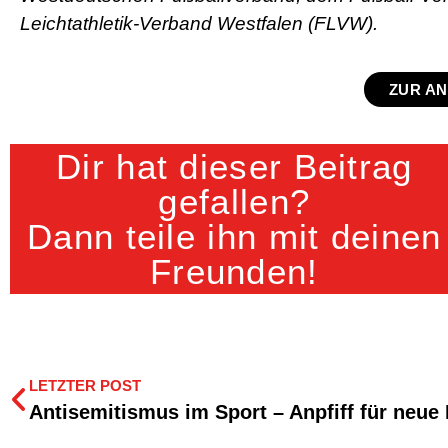
Leichtathletik-Verband Westfalen (FLVW).
ZUR A
Dir hat dieser Beitrag
gefallen?
Dann teile ihn mit deinen
Freunden!
LETZTER POST
Antisemitismus im Sport – Anpfiff für neue