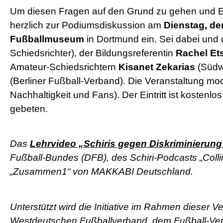
Um diesen Fragen auf den Grund zu gehen und Eu
herzlich zur Podiumsdiskussion am
Dienstag, de
Fußballmuseum
in Dortmund ein. Sei dabei und
Schiedsrichter), der Bildungsreferentin
Rachel Et
Amateur-Schiedsrichtern
Kisanet Zekarias
(Südw
(Berliner Fußball-Verband). Die Veranstaltung mo
Nachhaltigkeit und Fans). Der Eintritt ist kosten
gebeten.
Das
Lehrvideo „Schiris gegen Diskriminierung
Fußball-Bundes (DFB), des Schiri-Podcasts „Coll
„Zusammen1“ von MAKKABI Deutschland.
Unterstützt wird die Initiative im Rahmen diese
Westdeutschen Fußballverband, dem Fußball-Ver