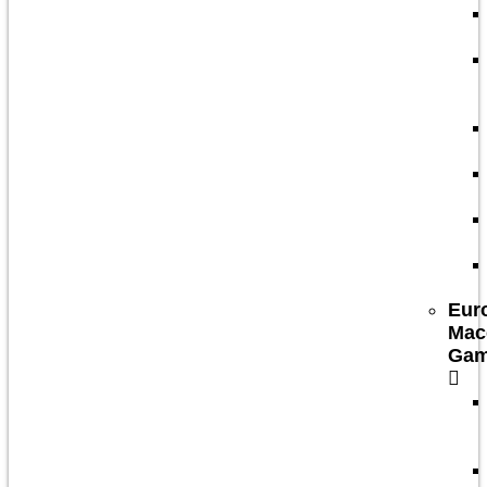
Eur
Mac
Ga