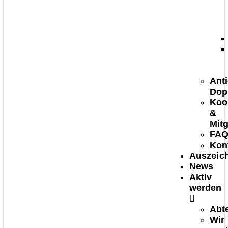
Anti
Dop
Koo
&
Mitg
FA
Kon
Auszeic
News
Aktiv
werden
Abt
Wir