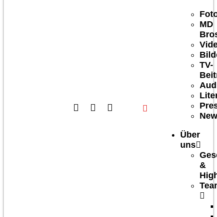
Fot
MD
Bro
Vid
Bild
TV-
Bei
Aud
Lite
Pre
New
Über
uns
Ges
&
High
Tea