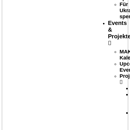
Für
Ukr
spe
Events
&
Projekt
MA
Kal
Upc
Eve
Proj