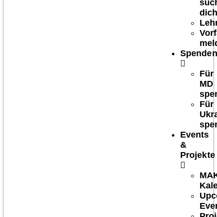
suc
dich
Leh
Vorf
mel
Spende
Für
MD
spe
Für
Ukr
spe
Events
&
Projekte
MA
Kal
Upc
Eve
Proj