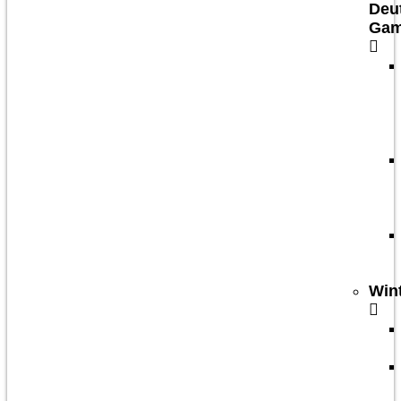
Deu
Ga
Win